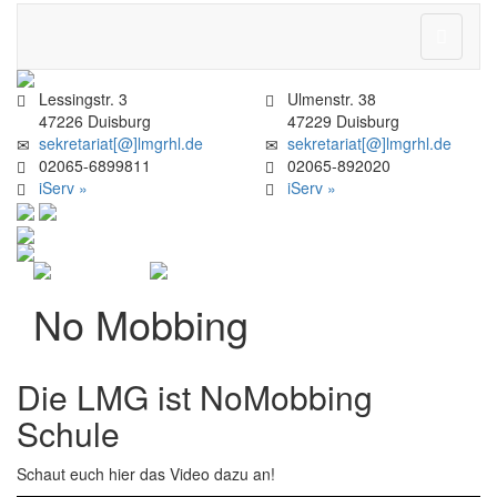
Navigati
ein-/aus
Lessingstr. 3
Ulmenstr. 38
47226 Duisburg
47229 Duisburg
sekretariat[@]lmgrhl.de
sekretariat[@]lmgrhl.de
02065-6899811
02065-892020
iServ »
iServ »
No Mobbing
Die LMG ist NoMobbing
Schule
Schaut euch hier das Video dazu an!