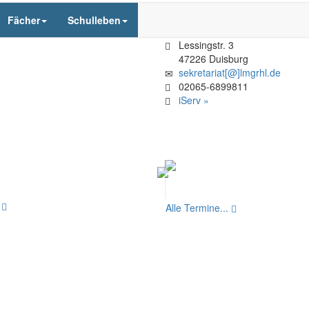
Fächer
Schulleben
Lessingstr. 3
47226 Duisburg
sekretariat[@]lmgrhl.de
02065-6899811
iServ »
.
Alle Termine...