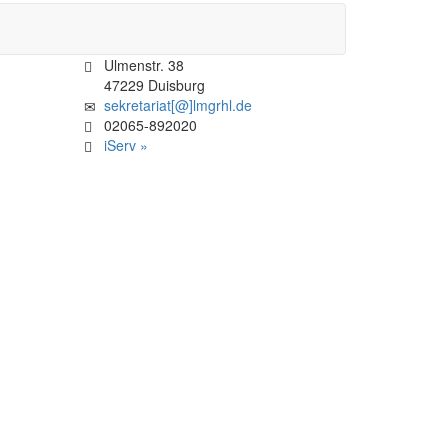
Ulmenstr. 38
47229 Duisburg
sekretariat[@]lmgrhl.de
02065-892020
iServ »